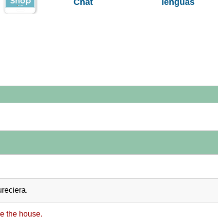
Chat
lenguas
reciera.
e the house.