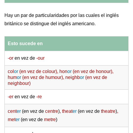
Hay un par de particularidades por las cuales el inglés
británico se distingue del inglés americano.
Esto sucede en
-or
en vez de
-our
col
or
(
en vez de
colour), hon
or
(
en vez de
honour),
hum
or
(
en vez de
humour), neighb
or
(
en vez de
neighbour)
-er
en vez de
-re
cent
er
(en vez de
centre
)
, theat
er
(en vez de
theatre
)
,
met
er
(en vez de
metre
)