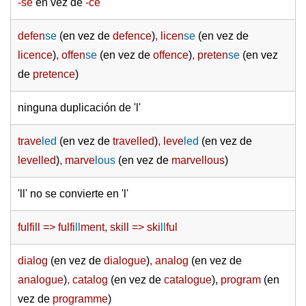
-se
en vez de
-ce
defen
se
(en vez de
defence
)
, licen
se
(en vez de
licence
)
, offen
se
(en vez de
offence
)
, preten
se
(en vez
de
pretence
)
ninguna duplicación de 'l'
trave
led
(en vez de
travelled
)
, leve
led
(en vez de
levelled
)
, marve
lous
(en vez de
marvellous
)
'll' no se convierte en 'l'
fulfill => fulfi
ll
ment, skill => ski
ll
ful
dialog
(en vez de
dialogue
)
, analog
(en vez de
analogue
)
, catalog
(en vez de
catalogue
),
program
(en
vez de
programme
)