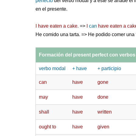
perfecto
del verbo modal y a este se añade el in
en el presente.
I have eaten a cake.
=>
I
can
have eaten a cak
He comido una tarta. => He podido comer una t
Formación del present perfect con verbo
verbo modal
+ have
+ participio
can
have
gone
may
have
done
shall
have
written
ought to
have
given