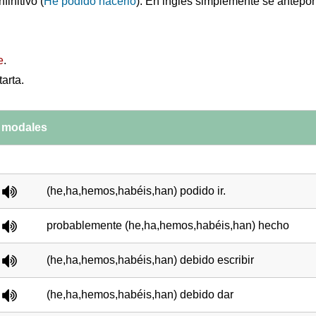
finitivo (
He podido hacerlo
). En inglés simplemente se antepo
e
.
arta.
s modales
(he,ha,hemos,habéis,han) podido ir.
probablemente (he,ha,hemos,habéis,han) hecho
(he,ha,hemos,habéis,han) debido escribir
(he,ha,hemos,habéis,han) debido dar