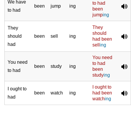
We have
to had
been
jump
ing
been
to had
jump
ing
They
They
should
should
been
sell
ing
had been
had
sell
ing
You
need
You need
to had
been
study
ing
been
to had
study
ing
I
ought to
I ought to
been
watch
ing
had been
had
watch
ing