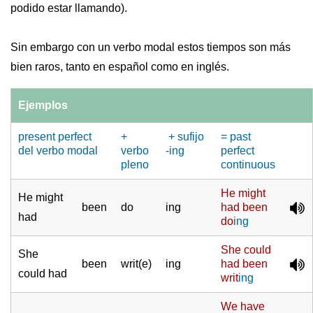
podido estar llamando).
Sin embargo con un verbo modal estos tiempos son más
bien raros, tanto en español como en inglés.
Ejemplos
present perfect
+
+ sufijo
= past
del verbo modal
verbo
-ing
perfect
pleno
continuous
He
might
He might
been
do
ing
had been
had
do
ing
She
could
She
been
writ(e)
ing
had been
could had
writ
ing
We
have