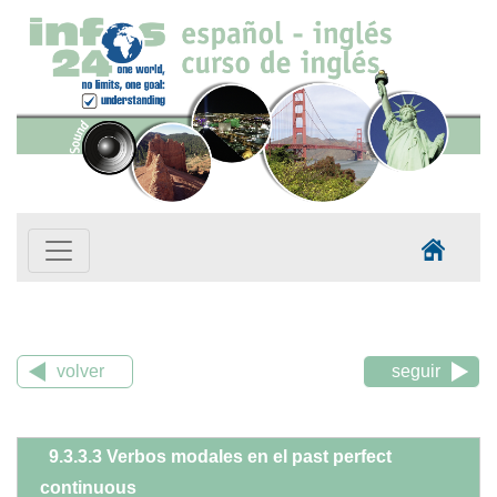
volver
seguir
9.3.3.3 Verbos modales en el past perfect
continuous