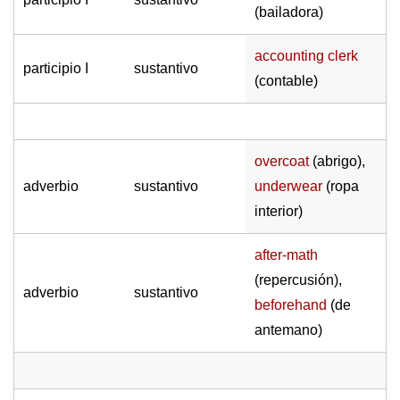
(bailadora)
accounting clerk
participio I
sustantivo
(contable)
overcoat
(abrigo),
adverbio
sustantivo
underwear
(ropa
interior)
after-math
(repercusión),
adverbio
sustantivo
beforehand
(de
antemano)