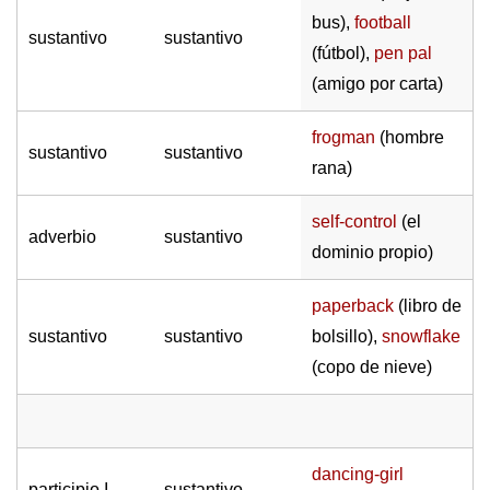
bus),
football
sustantivo
sustantivo
(fútbol),
pen pal
(amigo por carta)
frogman
(hombre
sustantivo
sustantivo
rana)
self-control
(el
adverbio
sustantivo
dominio propio)
paperback
(libro de
sustantivo
sustantivo
bolsillo),
snowflake
(copo de nieve)
dancing-girl
participio I
sustantivo